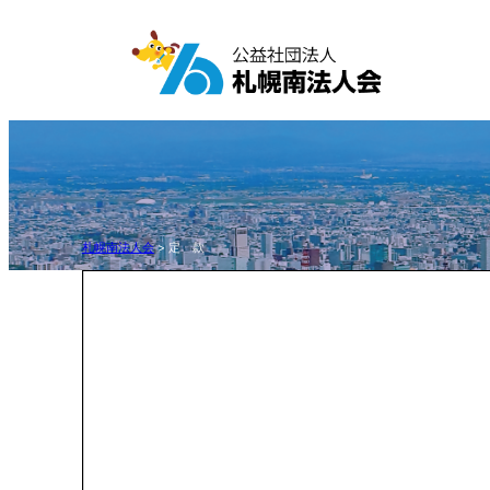
内
容
を
ス
キ
ッ
プ
札幌南法人会
>
定 款