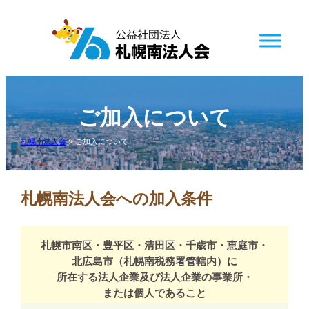
内
容
を
ス
キ
ッ
ご加入について
プ
札幌南法人会
>
ご加入について
札幌南法人会への加入条件
札幌市南区・豊平区・清田区・千歳市・恵庭市・
北広島市（札幌南税務署管轄内）に
所在する法人企業及び法人企業の事業所・
または個人であること